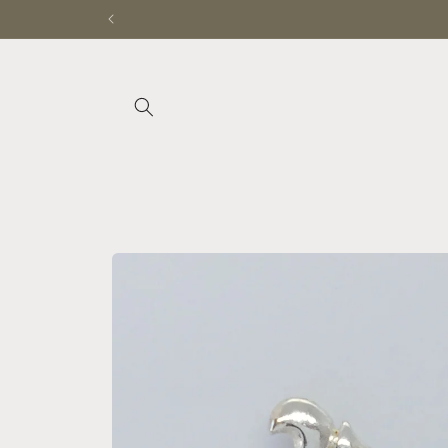
Ir
directamente
al contenido
Ir
directamente
a la
información
del producto