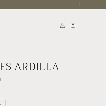
Iniciar
Carrito
sesión
ES ARDILLA
N
.