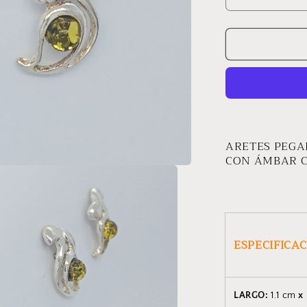
Reducir
cantidad
para
ARETES
ARDILLA
ARETES PEGA
CON ÁMBAR 
ESPECIFICA
LARGO:
1.1 cm
x