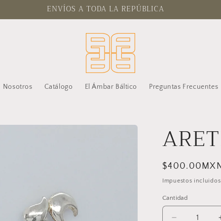
ENVÍOS A TODA LA REPÚBLICA
Nosotros
Catálogo
El Ámbar Báltico
Preguntas Frecuentes
ARET
Precio
$400.00MX
habitual
Impuestos incluidos
Cantidad