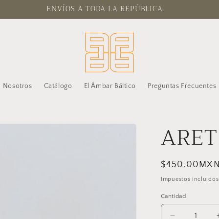
ENVÍOS A TODA LA REPÚBLICA
Nosotros
Catálogo
El Ámbar Báltico
Preguntas Frecuentes
ARET
Precio
$450.00MX
habitual
Impuestos incluidos
Cantidad