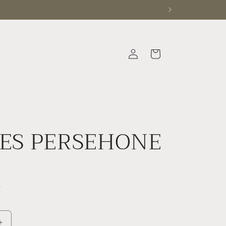
Iniciar
Carrito
sesión
ES PERSEHONE
N
.