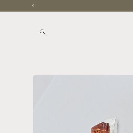
Ir
directamente
al contenido
Ir
directamente
a la
información
del producto