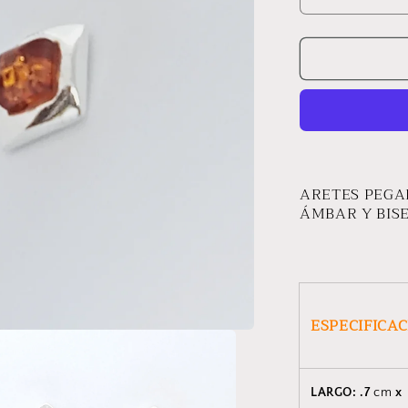
Reducir
cantidad
para
ARETES
PERSEHO
ARETES PEGA
ÁMBAR Y BIS
ESPECIFICA
LARGO: .7
cm
x