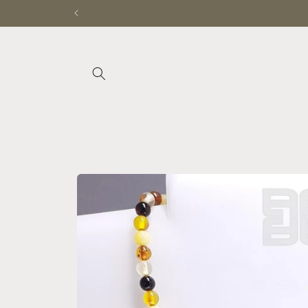
Ir
directamente
al contenido
Ir
directamente
a la
información
del producto