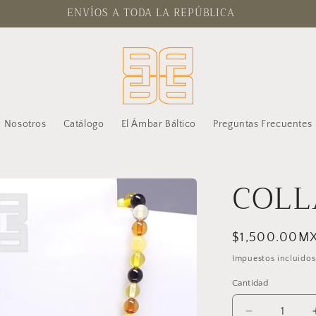
ENVÍOS A TODA LA REPÚBLICA
Nosotros
Catálogo
El Ámbar Báltico
Preguntas Frecuentes
COLL
Precio
$1,500.00M
habitual
Impuestos incluidos
Cantidad