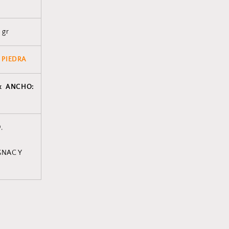
 gr
 PIEDRA
x ANCHO:
,
GNAC Y