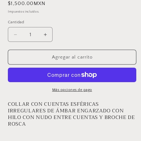
Precio
$1,500.00MXN
habitual
Impuestos incluidos.
Cantidad
Reducir
Aumentar
cantidad
cantidad
para
para
COLLAR
COLLAR
Agregar al carrito
SIMONE
SIMONE
Más opciones de pago
COLLAR CON CUENTAS ESFÉRICAS
IRREGULARES DE ÁMBAR ENGARZADO CON
HILO CON NUDO ENTRE CUENTAS Y BROCHE DE
ROSCA