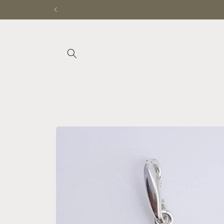
Ir
directamente
al contenido
Ir
directamente
a la
información
del producto