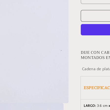
Reducir
cantidad
para
DIJE
AMANECE
DIJE CON CA
MONTADOS E
Cadena de plat
ESPECIFICA
LARGO:
3.6 cm