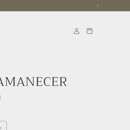
Iniciar
Carrito
sesión
 AMANECER
N
.