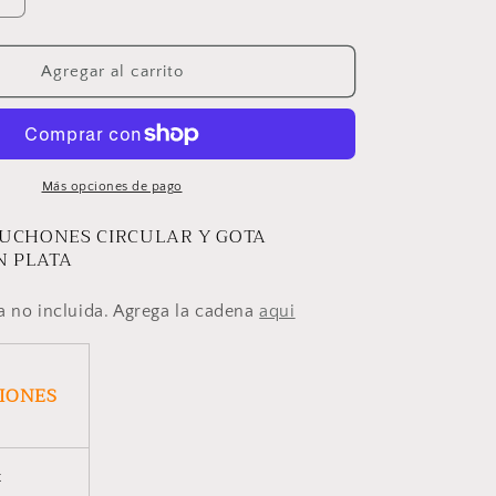
Aumentar
cantidad
para
DIJE
Agregar al carrito
R
AMANECER
Más opciones de pago
BUCHONES CIRCULAR Y GOTA
N PLATA
a no incluida. Agrega la cadena
aqui
CIONES
x