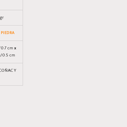
 gr
 PIEDRA
/0.7 cm
x
4/0.5 cm
 COÑAC Y