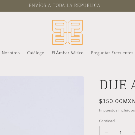
ENVÍOS A TODA LA REPÚBLICA
Nosotros
Catálogo
El Ámbar Báltico
Preguntas Frecuentes
DIJE
Precio
$350.00MX
habitual
Impuestos incluidos
Cantidad