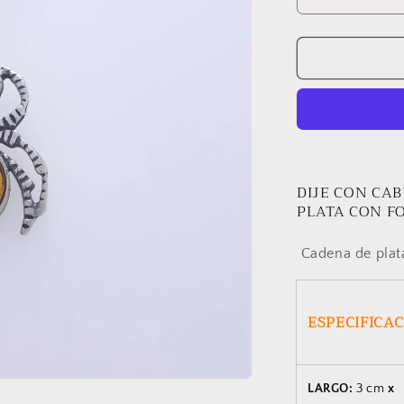
Reducir
cantidad
para
DIJE
SPIDER
DIJE CON CA
PLATA CON F
Cadena de plat
ESPECIFICA
LARGO:
3 cm
x