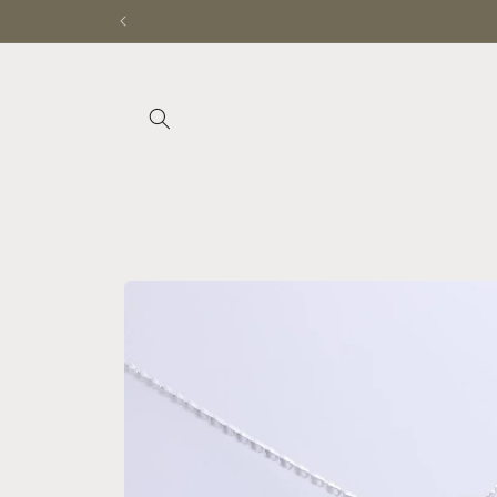
Ir
directamente
al contenido
Ir
directamente
a la
información
del producto