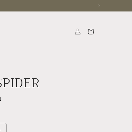
Iniciar
Carrito
sesión
SPIDER
N
.