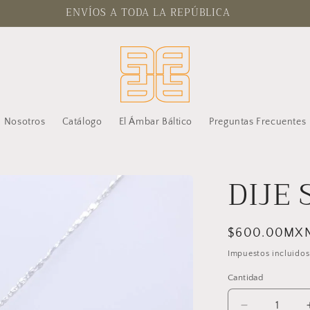
ENVÍOS A TODA LA REPÚBLICA
Nosotros
Catálogo
El Ámbar Báltico
Preguntas Frecuentes
DIJE 
Precio
$600.00MX
habitual
Impuestos incluidos
Cantidad