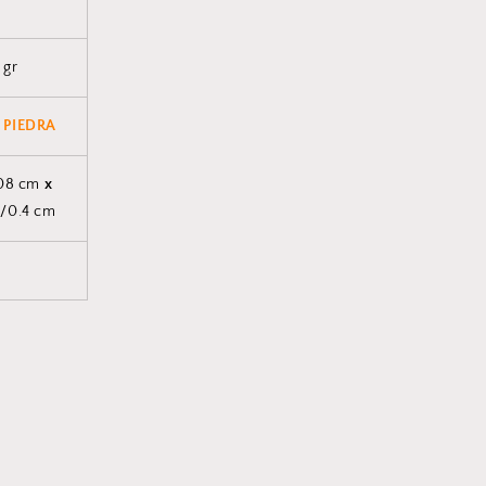
 gr
 PIEDRA
/08 cm
x
4/0.4 cm