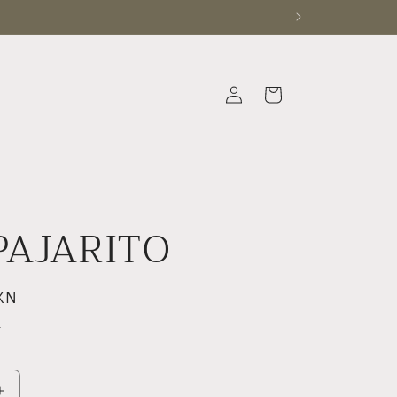
Iniciar
Carrito
sesión
 PAJARITO
XN
.