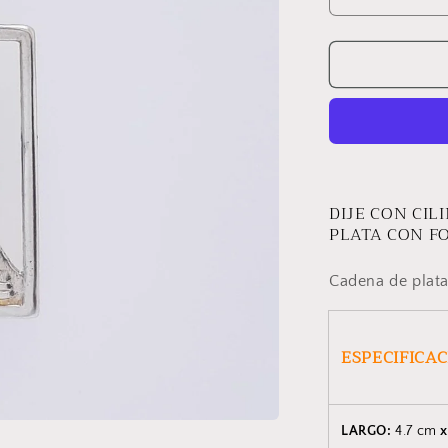
Reducir
cantidad
para
DIJE
PAJARITO
DIJE CON CI
PLATA CON F
Cadena de plata
ESPECIFICA
LARGO:
4.7 cm