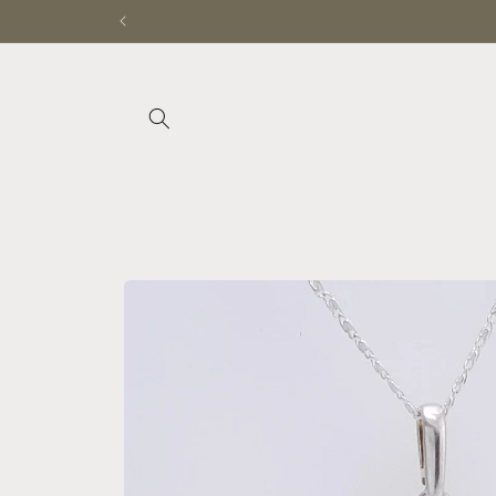
Ir
directamente
al contenido
Ir
directamente
a la
información
del producto