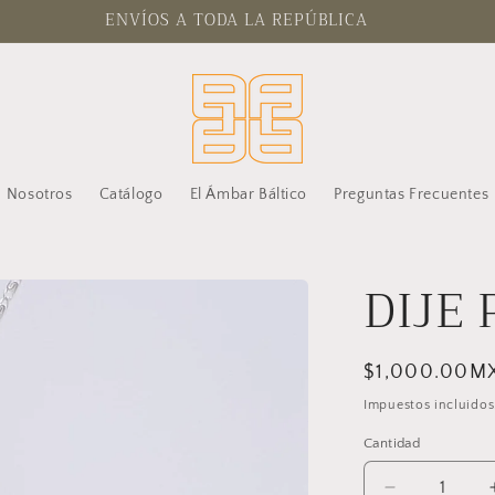
ENVÍOS A TODA LA REPÚBLICA
Nosotros
Catálogo
El Ámbar Báltico
Preguntas Frecuentes
DIJE
Precio
$1,000.00M
habitual
Impuestos incluidos
Cantidad