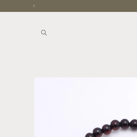
Ir
directamente
al contenido
Ir
directamente
a la
información
del producto