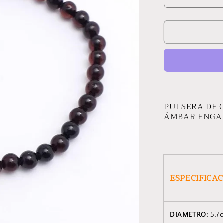
Reducir
cantidad
para
PULSERA
MOSHA
PULSERA DE 
ÁMBAR ENGA
ESPECIFICA
DIAMETRO:
5.7