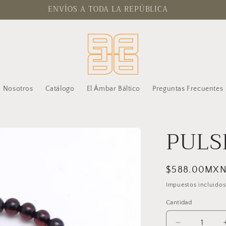
ENVÍOS A TODA LA REPÚBLICA
Nosotros
Catálogo
El Ámbar Báltico
Preguntas Frecuentes
PULS
Precio
$588.00MX
habitual
Impuestos incluidos
Cantidad