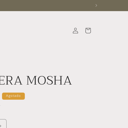
Iniciar
Carrito
sesión
ERA MOSHA
N
Agotado
.