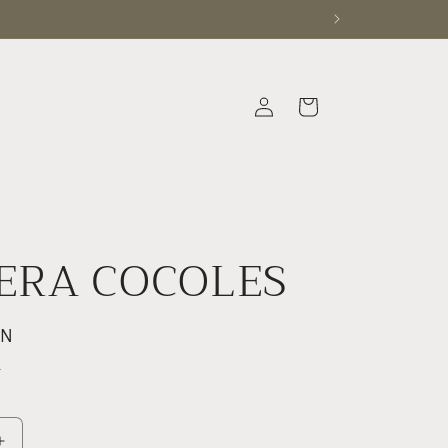
Iniciar
Carrito
sesión
ERA COCOLES
XN
.