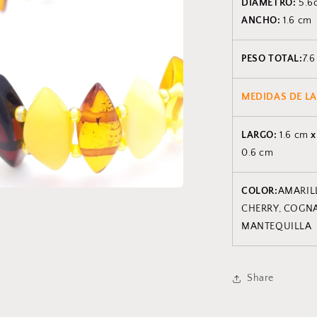
DIAMETRO:
5.6
ANCHO:
1.6 cm
PESO TOTAL:
7.6
MEDIDAS DE LA
LARGO:
1.6 cm
0.6 cm
COLOR:
AMARIL
CHERRY, COGNA
MANTEQUILLA
Share