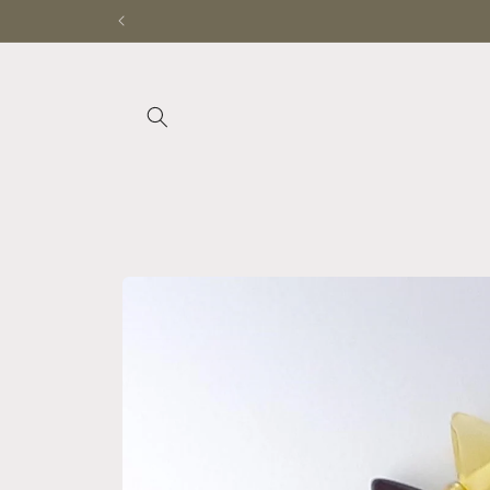
Ir
directamente
al contenido
Ir
directamente
a la
información
del producto