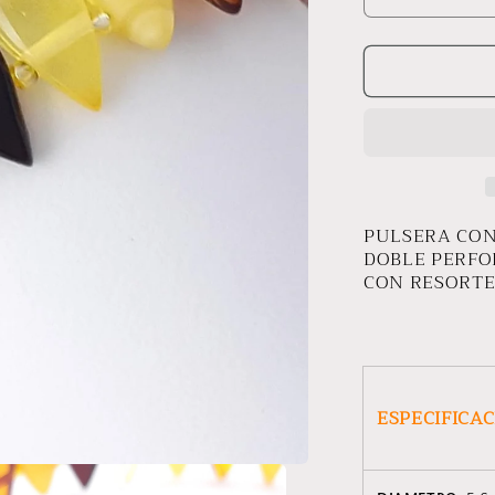
Reducir
cantidad
para
PULSERA
COCOLES
PULSERA CO
DOBLE PERFO
CON RESORT
ESPECIFICA