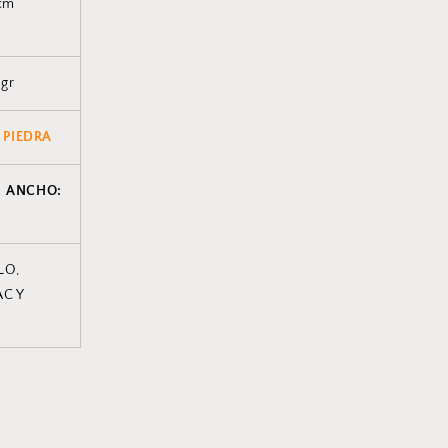
cm
 gr
 PIEDRA
x ANCHO:
LO,
C Y