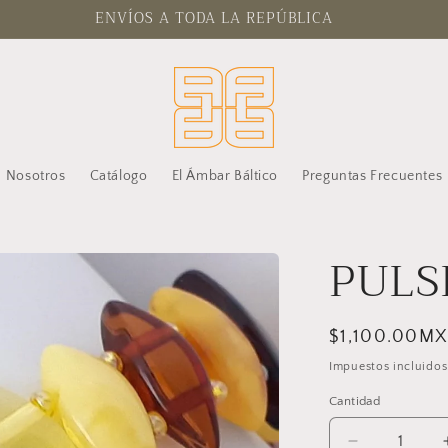
ENVÍOS A TODA LA REPÚBLICA
Nosotros
Catálogo
El Ámbar Báltico
Preguntas Frecuentes
PULS
Precio
$1,100.00M
habitual
Impuestos incluidos
Cantidad